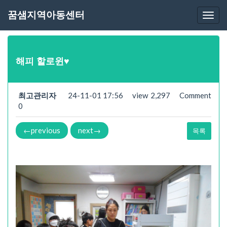
공지사항
꿈샘지역아동센터
Togg
navi
해피 할로윈♥
최고관리자
24-11-01 17:56
view
2,297
Comment
0
←
previous
next
→
목록